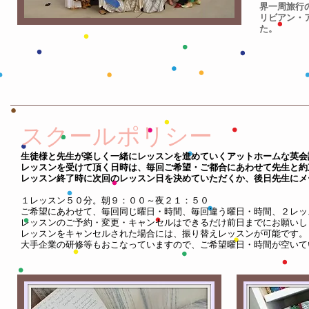
界一周旅行
リビアン・
た。
スクールポリシー
生徒様と先生が楽しく一緒にレッスンを進めていくアットホームな英会
レッスンを受けて頂く日時は、毎回ご希望・ご都合にあわせて先生と約
レッスン終了時に次回のレッスン日を決めていただくか、後日先生にメ
１レッスン５０分。朝９：００～夜２１：５０
ご希望にあわせて、毎回同じ曜日・時間、毎回違う曜日・時間、２レッ
レッスンのご予約・変更・キャンセルはできるだけ前日までにお願いし
レッスンをキャンセルされた場合には、振り替えレッスンが可能です。
大手企業の研修等もおこなっていますので、ご希望曜日・時間が空いて