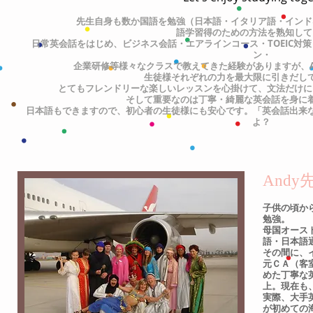
先生自身も数か国語を勉強（日本語・イタリア語・インド
語学習得のための方法を熟知して
日常英会話をはじめ、ビジネス会話・エアラインコース・TOEIC対
ン・
企業研修等様々なクラスで教えてきた経験がありますが、A
生
徒様それぞれの力を最大限に引きだし
とてもフレンドリーな楽しいレッスンを心掛けて、文法だけに
そして重要なのは丁寧・綺麗な英会話を身に
日本語もできますので、初心者の生徒様にも安心です。「英会話出来
よ？
And
子供の頃か
勉強。
母国オース
語・日本語
その間に、
元ＣＡ（客
めた丁寧な
上。現在も
実際、大手
が初めての