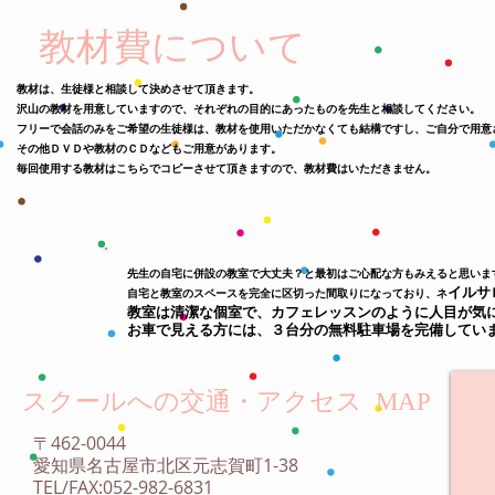
教材費について
教材は、生徒様と相談して決めさせて頂きます。
沢山の教材を用意していますので、それぞれの目的にあったものを先生と相談してください。
フリーで会話のみをご希望の生徒様は、教材を使用いただかなくても結構ですし、ご自分で用意
その他ＤＶＤや教材のＣＤなどもご用意があります。
毎回使用する教材はこちらでコピーさせて頂きますので、教材費はいただきません。
先生の自宅に併設の教室で大丈夫？と最初はご心配な方もみえると思いま
イルサ
自宅と教室のスペースを完全に区切った間取りになっており、ネ
教室は清潔な個室で、カフェレッスンのように人目が気
お車で見える方には、３台分の無料駐車場を完備してい
スクールへの交通・アクセス
MAP
〒462-0044
愛知県名古屋市北区元志賀町1-38
TEL/FAX:052-982-6831